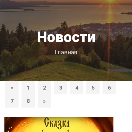
Новости
Главная
«
1
2
3
4
5
6
7
8
»